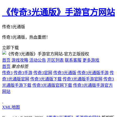
《传奇3光通版》手游官方网站
传奇3光通版
传奇3光通版，热血重燃！
立即下载
首页
游戏攻略
活动公告
开区列表
联系客服
更多游戏
首页
聚合标签
传奇3
传奇3手游
传奇3官网
传奇3光通版
传奇3光通版手游
传
奇3光通版官网
传奇3光通版下载
传奇3光通版手游官网
传奇3
光通版手游下载
传奇3光通版官网下载
传奇3光通版手游官方
网站
XML地图