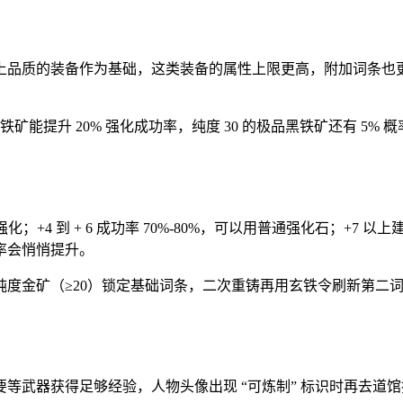
上品质的装备作为基础，这类装备的属性上限更高，附加词条也
矿能提升 20% 强化成功率，纯度 30 的极品黑铁矿还有 5%
，大胆强化；+4 到 + 6 成功率 70%-80%，可以用普通强化石
率会悄悄提升。
纯度金矿（≥20）锁定基础词条，二次重铸再用玄铁令刷新第二词
器获得足够经验，人物头像出现 “可炼制” 标识时再去道馆找 