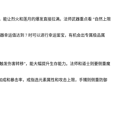
这些词条，能让烈火和莲月的爆发直接拉满。法师武器重点看 “自然上限
技巧，武器幸运值达到 7 时可以进行幸运鉴宝，有机会出专属极品属
时概率触发伤害转移”，能大幅提升生存能力。法师和道士则要侧重魔
击加成和暴击率，戒指选元素属性和攻击上限，手镯则侧重防御