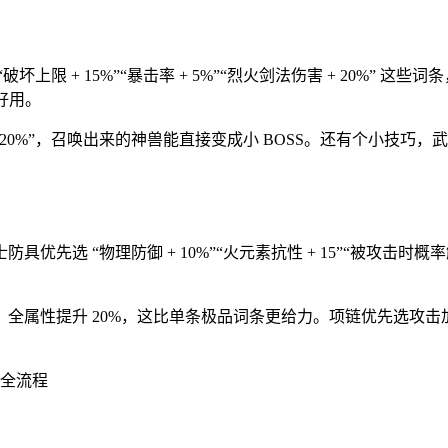
限 + 15%”“暴击率 + 5%”“烈火剑法伤害 + 20%” 
都好用。
兽攻击 + 20%”，召唤出来的神兽能直接变成小 BOSS。还有个小
优先选 “物理防御 + 10%”“火元素抗性 + 15”“被攻击
鸣，全属性提升 20%，这比单条极品词条更给力。项链优先选攻